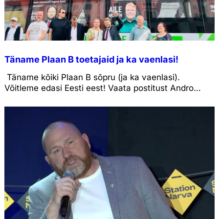
Täname Plaan B toetajaid ja ka vaenlasi!
Täname kõiki Plaan B sõpru (ja ka vaenlasi).
Võitleme edasi Eesti eest! Vaata postitust Andro
Roosi Facebookis.