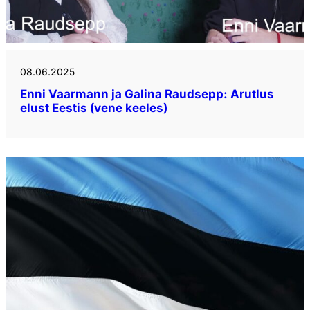
08.06.2025
Enni Vaarmann ja Galina Raudsepp: Arutlus
elust Eestis (vene keeles)