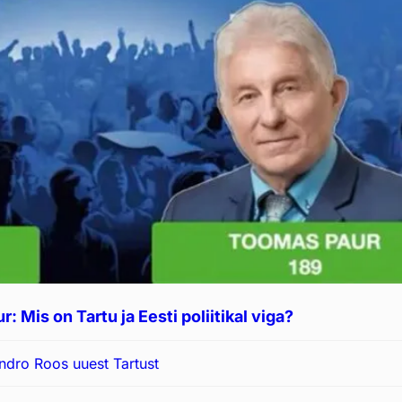
 Mis on Tartu ja Eesti poliitikal viga?
dro Roos uuest Tartust