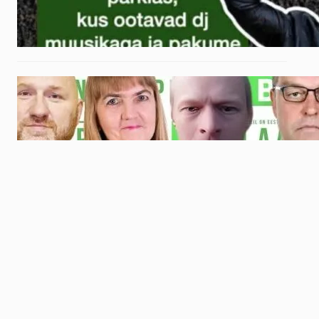
Tule: Ühisrongkäik 18.10. kl 16
Tartus
15.10.2025
Digikohvik: Plaan B linnapea
kandidaadid