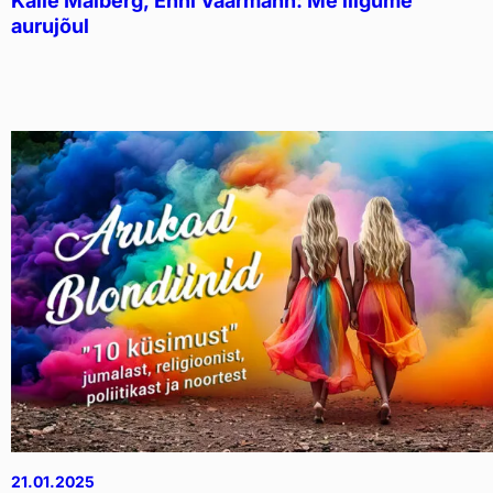
Kalle Mälberg, Enni Vaarmann: Me liigume
aurujõul
21.01.2025