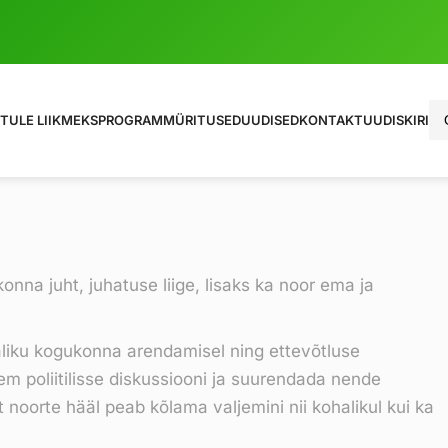
Ot
TULE LIIKMEKS
PROGRAMM
ÜRITUSED
UUDISED
KONTAKT
UUDISKIRI
nna juht, juhatuse liige, lisaks ka noor ema ja
aliku kogukonna arendamisel ning ettevõtluse
 poliitilisse diskussiooni ja suurendada nende
noorte hääl peab kõlama valjemini nii kohalikul kui ka