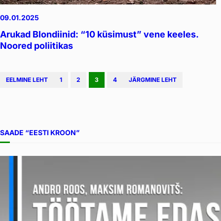
09.01.2025
Arukad Blondiinid: “10 küsimust” vene keeles.
Noored poliitikas
EELMINE LEHT
1
2
3
4
JÄRGMINE LEHT
SAADE “EESTI KROON”