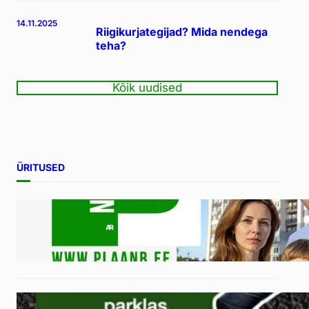
14.11.2025
Riigikurjategijad? Mida nendega
teha?
Kõik uudised
ÜRITUSED
03.11.2025
TULEKUL: 11.11. meeleavaldus
Toompeal sundüürnike õiguste
kaitseks
16.10.2025