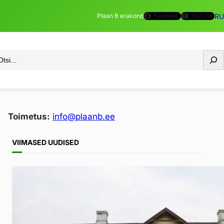
RU
Plaan B erakond
Facebook
YouTube
si
Toimetus:
info@plaanb.ee
VIIMASED
UUDISED