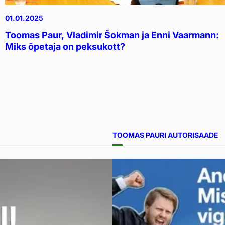
01.01.2025
Toomas Paur, Vladimir Šokman ja Enni Vaarmann:
Miks õpetaja on peksukott?
TOOMAS PAURI AUTORISAADE