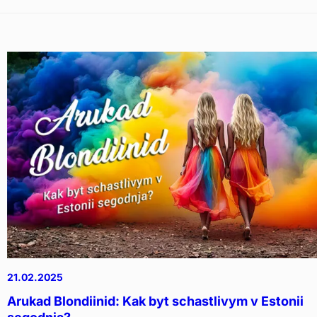
21.02.2025
Arukad Blondiinid: Kak byt schastlivym v Estonii