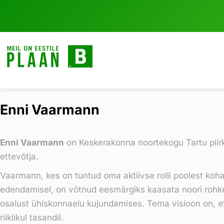
Enni Vaarmann
Enni Vaarmann
on Keskerakonna noortekogu Tartu piirko
ettevõtja.
Vaarmann, kes on tuntud oma aktiivse rolli poolest koh
edendamisel, on võtnud eesmärgiks kaasata noori rohkem
osalust ühiskonnaelu kujundamises. Tema visioon on, et 
riiklikul tasandil.