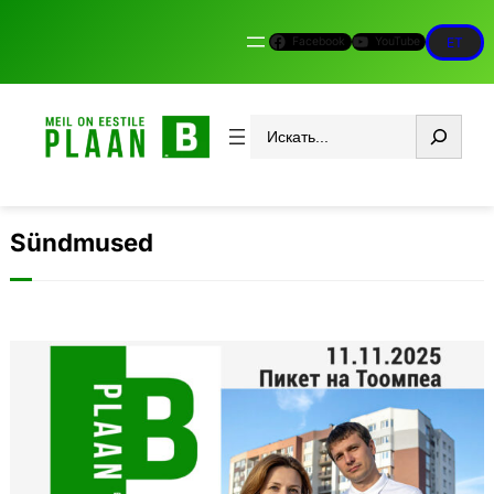
Facebook
YouTube
ET
Otsi
Sündmused