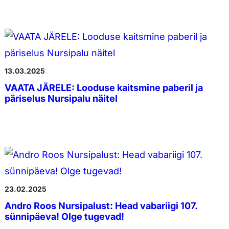
13.03.2025
VAATA JÄRELE: Looduse kaitsmine paberil ja
päriselus Nursipalu näitel
23.02.2025
Andro Roos Nursipalust: Head vabariigi 107.
sünnipäeva! Olge tugevad!