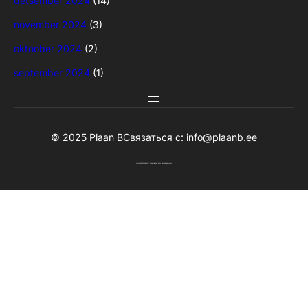
detsember 2024
(14)
november 2024
(3)
oktoober 2024
(2)
september 2024
(1)
© 2025 Plaan B
Связаться с:
info@plaanb.ee
WORDPRESS THEME
BY
WPENJOY