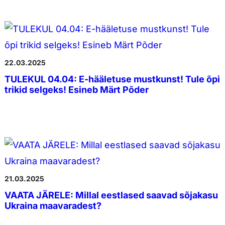
22.03.2025
TULEKUL 04.04: E-hääletuse mustkunst! Tule õpi
trikid selgeks! Esineb Märt Põder
21.03.2025
VAATA JÄRELE: Millal eestlased saavad sõjakasu
Ukraina maavaradest?